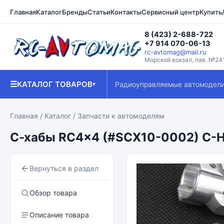
Главная
Каталог
Бренды
Статьи
Контакты
Сервисный центр
Купить
8 (423) 2-688-722
+7 914 070-06-13
rc-avtomag@mail.ru
Морской вокзал, пав. №24
☰
КАТАЛОГ ТОВАРОВ
Радиоуправляемые автомодел
▾
Главная
/
Каталог
/
Запчасти к автомоделям
С-хабы RC4x4 (#SCX10-0002) C-Hu
Вернуться в раздел
Обзор товара
Описание товара