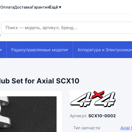
Ещё ▾
/Оплата
Доставка
Гарантия
1
и
Радиоуправляемые модели
Аппаратура и Электроника
▾
▾
b Set for Axial SCX10
Артикул:
SCX10-0002
Тип запчасти
Axial