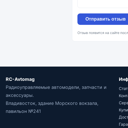
Отправить отзыв
Отзыв появится на сайте пос
RC-Avtomag
Инф
Радиоуправляемые автомодели, запчасти и
Стат
аксессуары.
Кон
Владивосток, здание Морского вокзала,
Сер
Купи
павильон №241
Дос
Гара