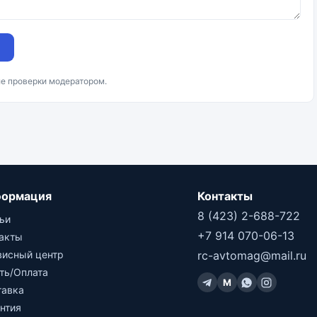
ле проверки модератором.
ормация
Контакты
8 (423) 2-688-722
ьи
+7 914 070-06-13
такты
висный центр
rc-avtomag@mail.ru
ть/Оплата
M
тавка
нтия