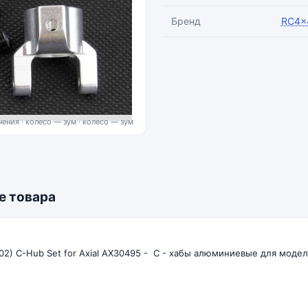
Бренд
RC4x
ения · колесо — зум
е товара
2) C-Hub Set for Axial AX30495 - С - хабы алюминиевые для моделе