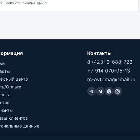
ле проверки модератором.
ормация
Контакты
8 (423) 2-688-722
ьи
+7 914 070-06-13
такты
висный центр
rc-avtomag@mail.ru
ть/Оплата
M
тавка
нтия
визиты
ывы клиентов
сональные данные