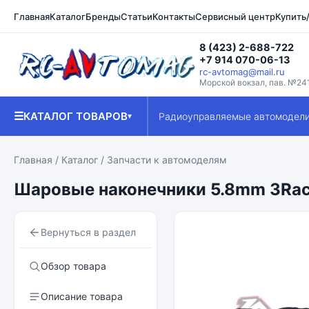
Главная
Каталог
Бренды
Статьи
Контакты
Сервисный центр
Купить
8 (423) 2-688-722
+7 914 070-06-13
rc-avtomag@mail.ru
Морской вокзал, пав. №24
☰
КАТАЛОГ ТОВАРОВ
Радиоуправляемые автомодел
▾
Главная
/
Каталог
/
Запчасти к автомоделям
Шаровые наконечники 5.8mm 3Racin
Вернуться в раздел
Обзор товара
Описание товара