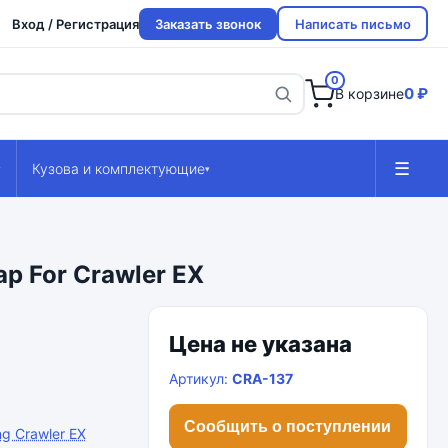
Вход / Регистрация
Заказать звонок
Написать письмо
0
0 ₽
В корзине
☰
Кузова и комплектующие
▾
▾
p For Crawler EX
Цена не указана
Артикул:
CRA-137
Сообщить о поступлении
ng Crawler EX