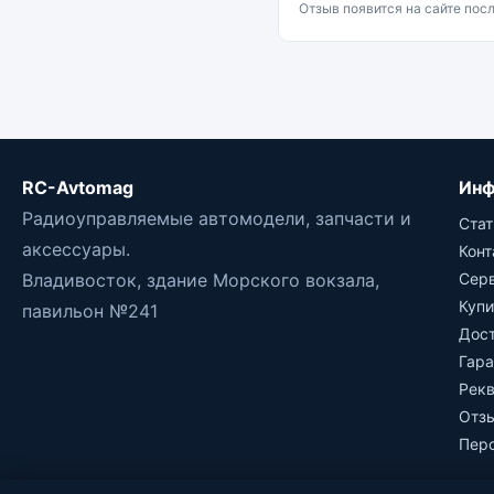
Отзыв появится на сайте пос
RC-Avtomag
Инф
Радиоуправляемые автомодели, запчасти и
Стат
аксессуары.
Кон
Владивосток, здание Морского вокзала,
Сер
Купи
павильон №241
Дос
Гара
Рек
Отз
Пер