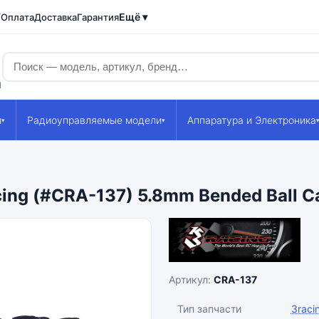
Ещё ▾
/Оплата
Доставка
Гарантия
1
и
Радиоуправляемые модели
Аппаратура и Электроника
▾
▾
g (#CRA-137) 5.8mm Bended Ball Ca
Артикул:
CRA-137
Тип запчасти
3raci