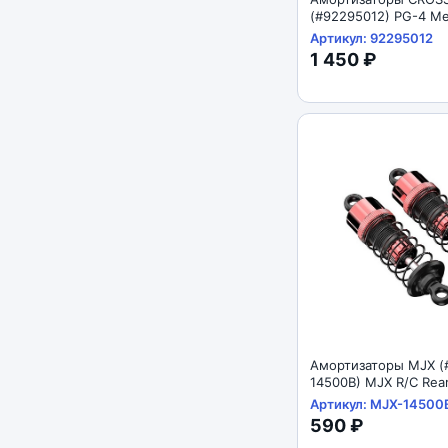
(#92295012) PG-4 Met
Shock 98mm
Артикул: 92295012
1 450 ₽
Амортизаторы MJX (
14500B) MJX R/C Rea
Absorbers 1/14
Артикул: MJX-14500
590 ₽