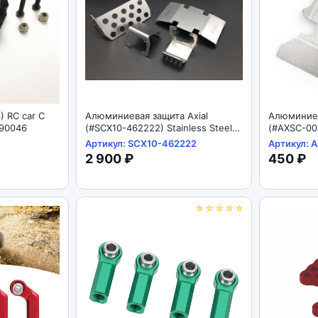
) RC car C
Алюминиевая защита Axial
Алюминиев
I 90046
(#SCX10-462222) Stainless Steel
(#AXSC-002
Skid Plate For For Axial SCX10 II
Plate For F
Артикул: SCX10-462222
Артикул: 
AX90046
AX90046
2 900 ₽
450 ₽
☆☆☆☆☆
☆☆☆☆☆