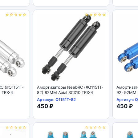
☆☆☆☆☆
☆☆☆☆☆
C (#Q1151T-
Амортизаторы NeebRC (#Q1151T-
Амортизат
0 TRX-4
82) 82MM Axial SCX10 TRX-4
92) 92MM A
Артикул: Q1151T-82
Артикул: Q
450 ₽
450 ₽
☆☆☆☆☆
☆☆☆☆☆