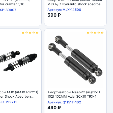
for crawler 1/10
MJX R/C Hydraulic shock absorber
1/14
Артикул: MJX-14500
HSP180007
590 ₽
☆☆☆☆☆
☆☆☆☆☆
оры MJX (#MJX-P12Y11)
Амортизаторы NeebRC (#Q1151T-
ar Shock Absorbers
102) 102MM Axial SCX10 TRX-4
MJX-P12Y11
Артикул: Q1151T-102
490 ₽