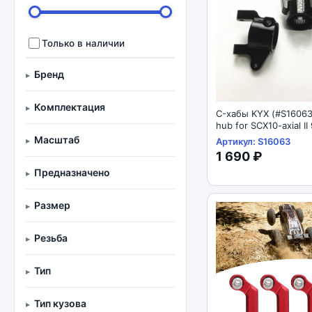
Только в наличии
Бренд
Комплектация
C-хабы KYX (#S16063
hub for SCX10-axial I
Масштаб
Артикул: S16063
1 690 ₽
Предназначено
Размер
Резьба
Тип
Тип кузова