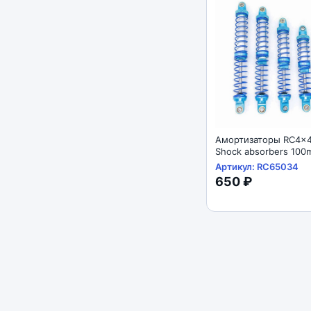
Амортизаторы RC4x4
Shock absorbers 100mm 
SCX10 D90 1/10
Артикул: RC65034
650 ₽