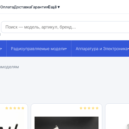
Ещё ▾
/Оплата
Доставка
Гарантия
1
и
Радиоуправляемые модели
Аппаратура и Электроника
▾
▾
томоделям
☆☆☆☆☆
☆☆☆☆☆