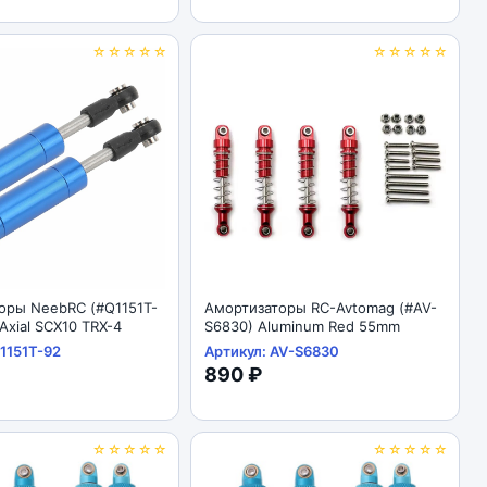
☆☆☆☆☆
☆☆☆☆☆
оры NeebRC (#Q1151T-
Амортизаторы RC-Avtomag (#AV-
xial SCX10 TRX-4
S6830) Aluminum Red 55mm
1151T-92
Артикул: AV-S6830
890 ₽
☆☆☆☆☆
☆☆☆☆☆