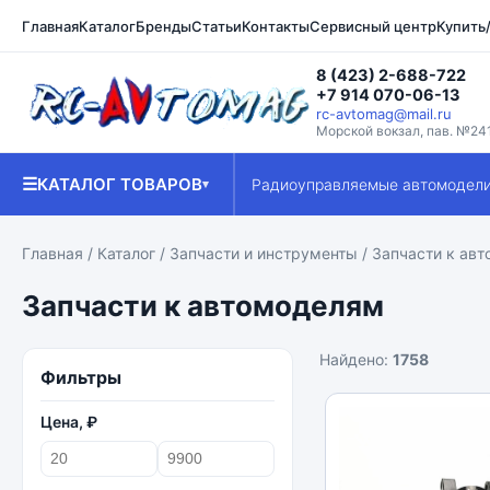
Главная
Каталог
Бренды
Статьи
Контакты
Сервисный центр
Купить
8 (423) 2-688-722
+7 914 070-06-13
rc-avtomag@mail.ru
Морской вокзал, пав. №24
☰
КАТАЛОГ ТОВАРОВ
Радиоуправляемые автомодел
▾
Главная
/
Каталог
/
Запчасти и инструменты
/ Запчасти к ав
Запчасти к автомоделям
Найдено:
1758
Фильтры
Цена, ₽