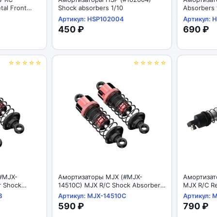
al Front
Shock absorbers 1/10
Absorbers 
Артикул: HSP102004
Артикул: 
450 ₽
690 ₽
☆☆☆☆☆
☆☆☆☆☆
#MJX-
Амортизаторы MJX (#MJX-
Амортизат
r Shock
14510C) MJX R/C Shock Absorbers
MJX R/C Re
1/14
1/12
B
Артикул: MJX-14510C
Артикул: 
590 ₽
790 ₽