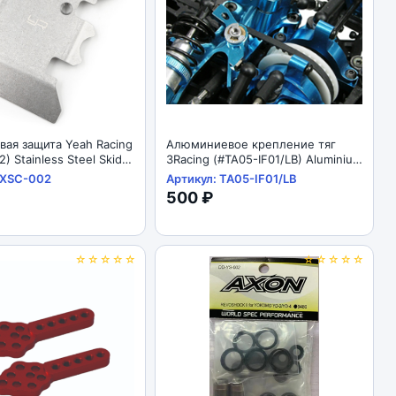
ая защита Yeah Racing
Алюминиевое крепление тяг
) Stainless Steel Skid
3Racing (#TA05-IF01/LB) Aluminium
or Axial SCX10 II
Mixing Arm For TA-05IFS
AXSC-002
Артикул: TA05-IF01/LB
500 ₽
☆☆☆☆☆
☆☆☆☆☆