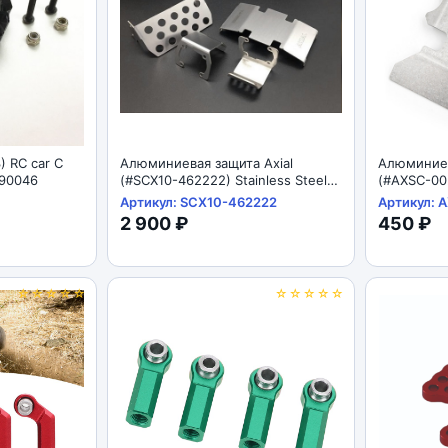
) RC car C
Алюминиевая защита Axial
Алюминиев
I 90046
(#SCX10-462222) Stainless Steel
(#AXSC-002
Skid Plate For For Axial SCX10 II
Plate For F
Артикул: SCX10-462222
Артикул: 
AX90046
AX90046
2 900 ₽
450 ₽
☆☆☆☆☆
☆☆☆☆☆