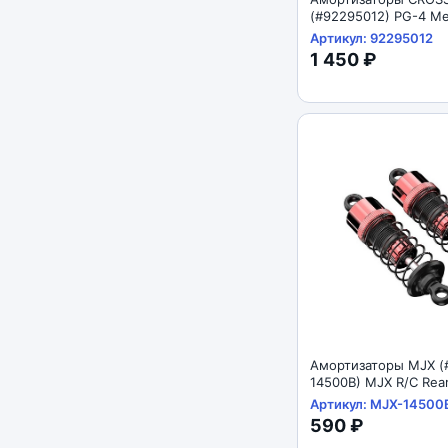
(#92295012) PG-4 Met
Shock 98mm
Артикул: 92295012
1 450 ₽
Амортизаторы MJX (
14500B) MJX R/C Rea
Absorbers 1/14
Артикул: MJX-14500
590 ₽