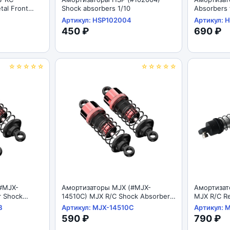
al Front
Shock absorbers 1/10
Absorbers 
Артикул: HSP102004
Артикул: 
450 ₽
690 ₽
☆☆☆☆☆
☆☆☆☆☆
#MJX-
Амортизаторы MJX (#MJX-
Амортизат
r Shock
14510C) MJX R/C Shock Absorbers
MJX R/C Re
1/14
1/12
B
Артикул: MJX-14510C
Артикул: 
590 ₽
790 ₽