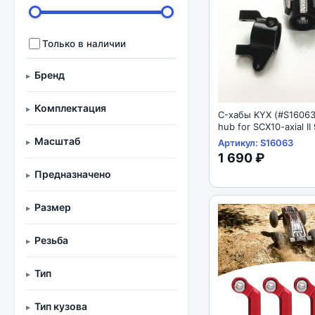
Только в наличии
Бренд
Комплектация
C-хабы KYX (#S16063
hub for SCX10-axial I
Масштаб
Артикул: S16063
1 690 ₽
Предназначено
Размер
Резьба
Тип
Тип кузова