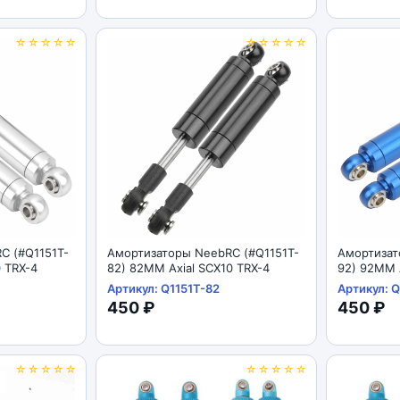
☆☆☆☆☆
☆☆☆☆☆
C (#Q1151T-
Амортизаторы NeebRC (#Q1151T-
Амортизат
0 TRX-4
82) 82MM Axial SCX10 TRX-4
92) 92MM A
Артикул: Q1151T-82
Артикул: Q
450 ₽
450 ₽
☆☆☆☆☆
☆☆☆☆☆