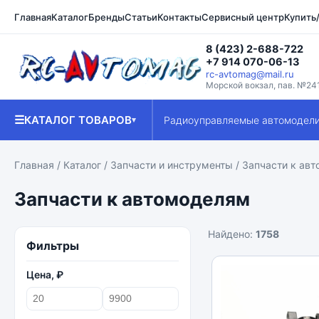
Главная
Каталог
Бренды
Статьи
Контакты
Сервисный центр
Купить
8 (423) 2-688-722
+7 914 070-06-13
rc-avtomag@mail.ru
Морской вокзал, пав. №24
☰
КАТАЛОГ ТОВАРОВ
Радиоуправляемые автомодел
▾
Главная
/
Каталог
/
Запчасти и инструменты
/ Запчасти к ав
Запчасти к автомоделям
Найдено:
1758
Фильтры
Цена, ₽