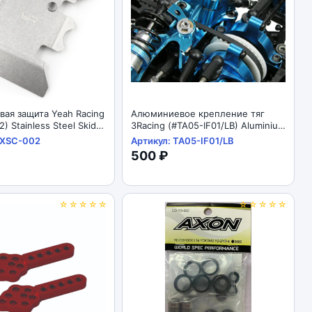
ая защита Yeah Racing
Алюминиевое крепление тяг
) Stainless Steel Skid
3Racing (#TA05-IF01/LB) Aluminium
or Axial SCX10 II
Mixing Arm For TA-05IFS
AXSC-002
Артикул: TA05-IF01/LB
500 ₽
☆☆☆☆☆
☆☆☆☆☆