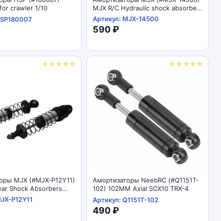
for crawler 1/10
MJX R/C Hydraulic shock absorber
1/14
Артикул: MJX-14500
HSP180007
590 ₽
☆☆☆☆☆
☆☆☆☆☆
оры MJX (#MJX-P12Y11)
Амортизаторы NeebRC (#Q1151T-
ar Shock Absorbers
102) 102MM Axial SCX10 TRX-4
MJX-P12Y11
Артикул: Q1151T-102
490 ₽