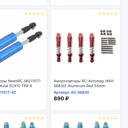
☆☆☆☆☆
☆☆☆☆☆
оры NeebRC (#Q1151T-
Амортизаторы RC-Avtomag (#AV-
xial SCX10 TRX-4
S6830) Aluminum Red 55mm
1151T-92
Артикул: AV-S6830
890 ₽
☆☆☆☆☆
☆☆☆☆☆