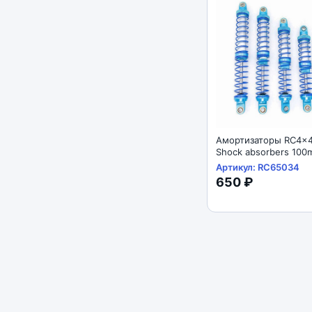
Амортизаторы RC4x4
Shock absorbers 100mm 
SCX10 D90 1/10
Артикул: RC65034
650 ₽