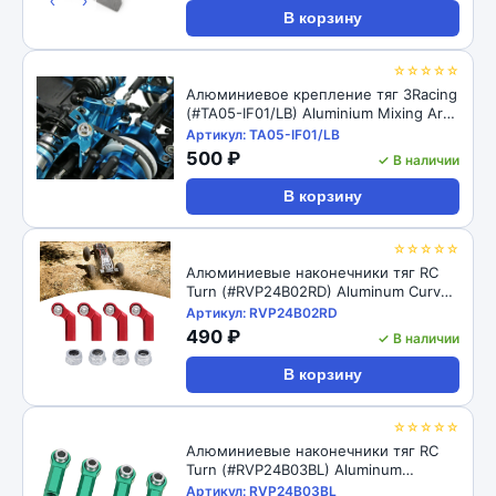
‹
›
В корзину
☆☆☆☆☆
Алюминиевое крепление тяг 3Racing
(#TA05-IF01/LB) Aluminium Mixing Arm
For TA-05IFS
Артикул: TA05-IF01/LB
500 ₽
✓ В наличии
В корзину
☆☆☆☆☆
Алюминиевые наконечники тяг RC
Turn (#RVP24B02RD) Aluminum Curved
Link Steering Rod Ends with M4 CW
Артикул: RVP24B02RD
Thread Bore for 1/10 RC Crawler 4pcs:
490 ₽
✓ В наличии
Red
В корзину
☆☆☆☆☆
Алюминиевые наконечники тяг RC
Turn (#RVP24B03BL) Aluminum
Straight Link Steering Rod Ends with
Артикул: RVP24B03BL