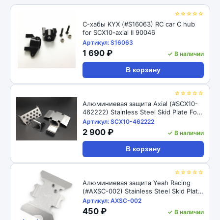
☆☆☆☆☆
C-хабы KYX (#S16063) RC car C hub
for SCX10-axial II 90046
Артикул: S16063
1 690 ₽
✓ В наличии
В корзину
☆☆☆☆☆
Алюминиевая защита Axial (#SCX10-
462222) Stainless Steel Skid Plate For
For Axial SCX10 II AX90046
Артикул: SCX10-462222
2 900 ₽
✓ В наличии
В корзину
☆☆☆☆☆
Алюминиевая защита Yeah Racing
(#AXSC-002) Stainless Steel Skid Plate
For For Axial SCX10 II AX90046
Артикул: AXSC-002
450 ₽
✓ В наличии