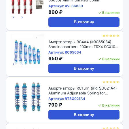
Артикул: AV-S6830
890 ₽
✓ В наличии
‹
›
В корзину
☆☆☆☆☆
Амортизаторы RC4x4 (#RC65034)
Shock absorbers 100mm TRX4 SCX10
D90 1/10
Артикул: RC65034
650 ₽
✓ В наличии
‹
›
В корзину
☆☆☆☆☆
Амортизаторы RCTurn (#RTSG021A4)
Aluminum Adjustable Spring for
Crawler - Black 1pair/set(2pcs)
Артикул: RTSG021A4
100x15mm
790 ₽
✓ В наличии
В корзину
☆☆☆☆☆