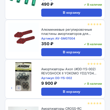
M4 CW Thread Bore for 1/10 RC
490 ₽
✓ В наличии
Crawler 4pcs: Black
В корзину
☆☆☆☆☆
Алюминиевые регулировочные
пластины амортизаторов для
радиоуправляемых автомоделей
Артикул: AV-SM07004
1/10, 2шт RC-Avtomag (#AV-SM07004)
350 ₽
✓ В наличии
1/10 RC Car Aluminum Shock Absorber
Adjust Plate Droop Mount
В корзину
☆☆☆☆☆
Амортизаторы Axon (#DD-YS-002)
REVOSHOCK II YOKOMO YD2/YD4
12/16
Артикул: DD-YS-002
9 900 ₽
✓ В наличии
‹
›
В корзину
☆☆☆☆☆
Амортизаторы CROSS-RC