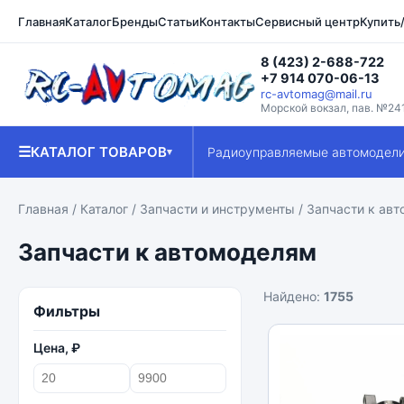
Главная
Каталог
Бренды
Статьи
Контакты
Сервисный центр
Купить
8 (423) 2-688-722
+7 914 070-06-13
rc-avtomag@mail.ru
Морской вокзал, пав. №24
☰
КАТАЛОГ ТОВАРОВ
Радиоуправляемые автомодел
▾
Главная
/
Каталог
/
Запчасти и инструменты
/ Запчасти к ав
Запчасти к автомоделям
Найдено:
1755
Фильтры
Цена, ₽