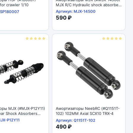
for crawler 1/10
MJX R/C Hydraulic shock absorber
1/14
Артикул: MJX-14500
HSP180007
590 ₽
☆☆☆☆☆
☆☆☆☆☆
оры MJX (#MJX-P12Y11)
Амортизаторы NeebRC (#Q1151T-
ar Shock Absorbers
102) 102MM Axial SCX10 TRX-4
MJX-P12Y11
Артикул: Q1151T-102
490 ₽