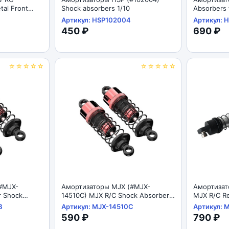
al Front
Shock absorbers 1/10
Absorbers 
Артикул: HSP102004
Артикул: 
450 ₽
690 ₽
☆☆☆☆☆
☆☆☆☆☆
#MJX-
Амортизаторы MJX (#MJX-
Амортизат
r Shock
14510C) MJX R/C Shock Absorbers
MJX R/C Re
1/14
1/12
B
Артикул: MJX-14510C
Артикул: 
590 ₽
790 ₽