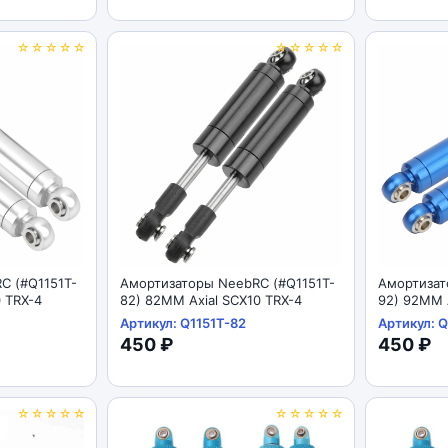
☆☆☆☆☆
☆☆☆☆☆
C (#Q1151T-
Амортизаторы NeebRC (#Q1151T-
Амортизат
0 TRX-4
82) 82MM Axial SCX10 TRX-4
92) 92MM A
Артикул: Q1151T-82
Артикул: Q
450 ₽
450 ₽
☆☆☆☆☆
☆☆☆☆☆