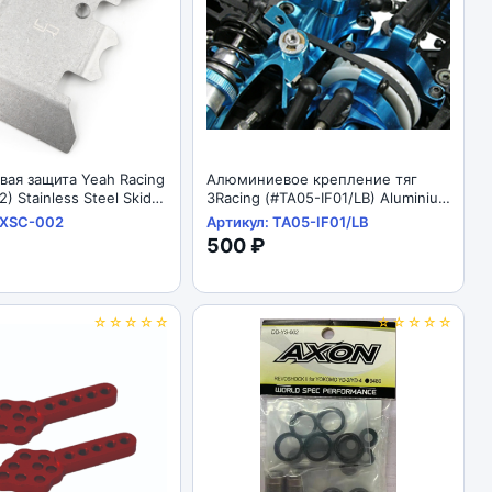
ая защита Yeah Racing
Алюминиевое крепление тяг
) Stainless Steel Skid
3Racing (#TA05-IF01/LB) Aluminium
or Axial SCX10 II
Mixing Arm For TA-05IFS
AXSC-002
Артикул: TA05-IF01/LB
500 ₽
☆☆☆☆☆
☆☆☆☆☆