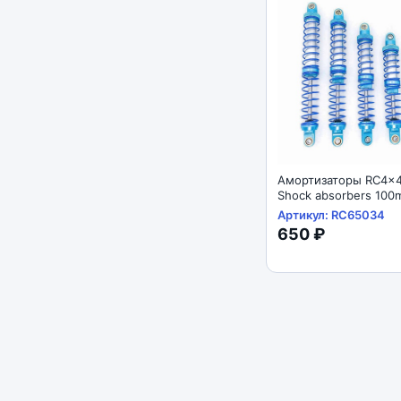
Амортизаторы RC4x4
Shock absorbers 100mm 
SCX10 D90 1/10
Артикул: RC65034
650 ₽