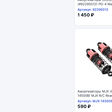
(#92295012) PG-4 Met
Shock 98mm
Артикул: 92295012
1 450 ₽
Амортизаторы MJX (
14500B) MJX R/C Rea
Absorbers 1/14
Артикул: MJX-14500
590 ₽