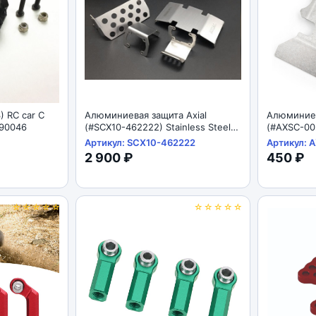
) RC car C
Алюминиевая защита Axial
Алюминиев
I 90046
(#SCX10-462222) Stainless Steel
(#AXSC-002
Skid Plate For For Axial SCX10 II
Plate For F
Артикул: SCX10-462222
Артикул: 
AX90046
AX90046
2 900 ₽
450 ₽
☆☆☆☆☆
☆☆☆☆☆