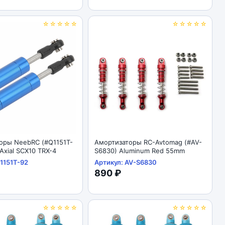
☆☆☆☆☆
☆☆☆☆☆
оры NeebRC (#Q1151T-
Амортизаторы RC-Avtomag (#AV-
xial SCX10 TRX-4
S6830) Aluminum Red 55mm
1151T-92
Артикул: AV-S6830
890 ₽
☆☆☆☆☆
☆☆☆☆☆