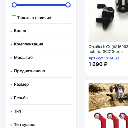
Только в наличии
Бренд
Комплектация
C-хабы KYX (#S16063
hub for SCX10-axial I
Масштаб
Артикул: S16063
1 690 ₽
Предназначено
Размер
Резьба
Тип
Тип кузова