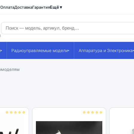
Ещё ▾
/Оплата
Доставка
Гарантия
1
и
Радиоуправляемые модели
Аппаратура и Электроника
▾
▾
томоделям
☆☆☆☆☆
☆☆☆☆☆