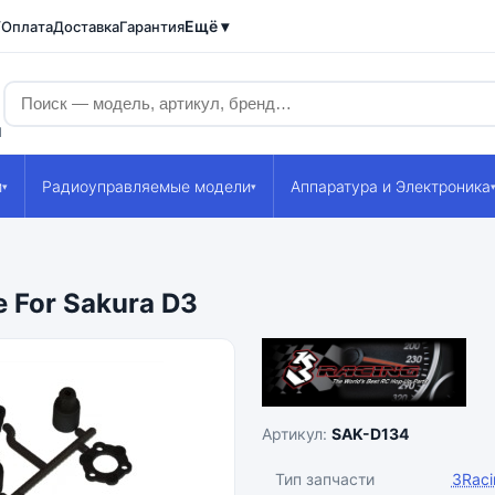
Ещё ▾
/Оплата
Доставка
Гарантия
1
и
Радиоуправляемые модели
Аппаратура и Электроника
▾
▾
e For Sakura D3
Артикул:
SAK-D134
Тип запчасти
3Raci