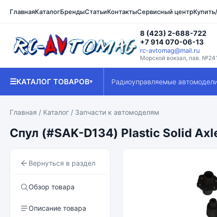
Главная
Каталог
Бренды
Статьи
Контакты
Сервисный центр
Купить
8 (423) 2-688-722
+7 914 070-06-13
rc-avtomag@mail.ru
Морской вокзал, пав. №24
☰
КАТАЛОГ ТОВАРОВ
Радиоуправляемые автомодел
▾
Главная
/
Каталог
/
Запчасти к автомоделям
Спул (#SAK-D134) Plastic Solid Axl
Вернуться в раздел
Обзор товара
Описание товара