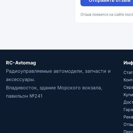
Отправить отзыв
Отзыв появится на сайте пос
RC-Avtomag
Инф
Радиоуправляемые автомодели, запчасти и
Стат
аксессуары.
Кон
Владивосток, здание Морского вокзала,
Сер
Купи
павильон №241
Дос
Гара
Рек
Отз
Пер