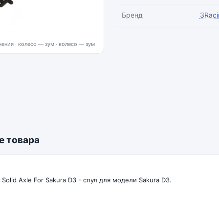
Бренд
3Raci
ения · колесо — зум
е товара
c Solid Axle For Sakura D3 - спул для модели Sakura D3.