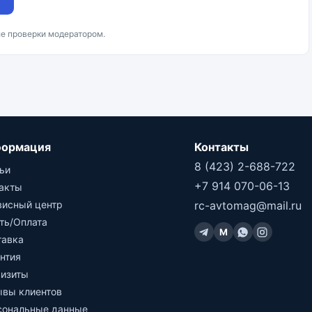
ле проверки модератором.
ормация
Контакты
8 (423) 2-688-722
ьи
+7 914 070-06-13
такты
висный центр
rc-avtomag@mail.ru
ть/Оплата
M
тавка
нтия
визиты
ывы клиентов
сональные данные