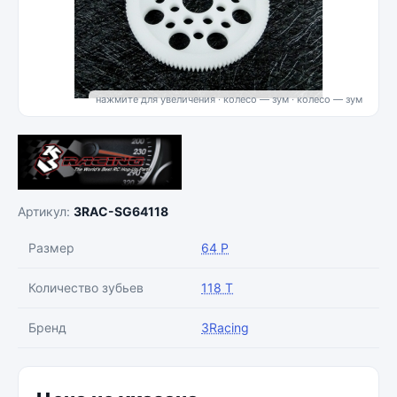
нажмите для увеличения · колесо — зум
Артикул:
3RAC-SG64118
Размер
64 P
Количество зубьев
118 T
Бренд
3Racing