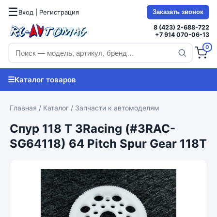
☰
Вход | Регистрация
Заказать звонок
8 (423) 2-688-722
+7 914 070-06-13
0
☰
Каталог товаров
Главная
/
Каталог
/
Запчасти к автомоделям
Спур 118 T 3Racing (#3RAC-
SG64118) 64 Pitch Spur Gear 118T