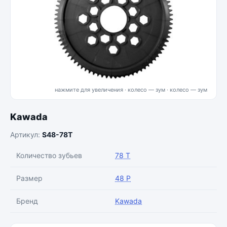
нажмите для увеличения · колесо — зум
Kawada
Артикул:
S48-78T
Количество зубьев
78 T
Размер
48 P
Бренд
Kawada