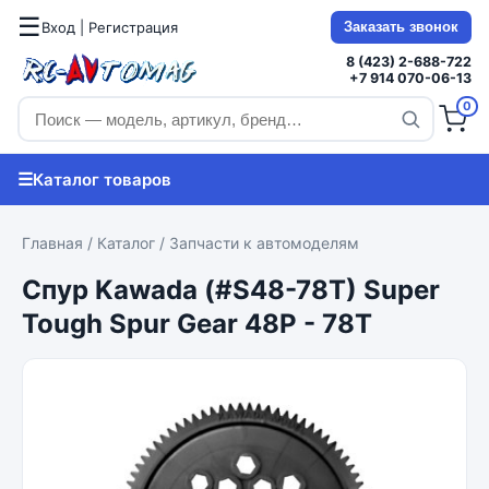
☰
Вход | Регистрация
Заказать звонок
8 (423) 2-688-722
+7 914 070-06-13
0
☰
Каталог товаров
Главная
/
Каталог
/
Запчасти к автомоделям
Спур Kawada (#S48-78T) Super
Tough Spur Gear 48P - 78T