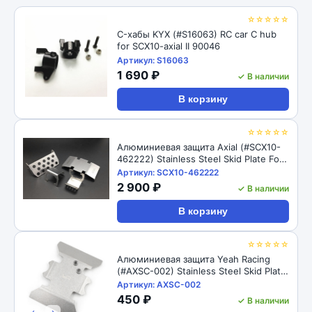
☆☆☆☆☆
C-хабы KYX (#S16063) RC car C hub
for SCX10-axial II 90046
Артикул: S16063
1 690 ₽
✓ В наличии
В корзину
☆☆☆☆☆
Алюминиевая защита Axial (#SCX10-
462222) Stainless Steel Skid Plate For
For Axial SCX10 II AX90046
Артикул: SCX10-462222
2 900 ₽
✓ В наличии
В корзину
☆☆☆☆☆
Алюминиевая защита Yeah Racing
(#AXSC-002) Stainless Steel Skid Plate
For For Axial SCX10 II AX90046
Артикул: AXSC-002
450 ₽
✓ В наличии