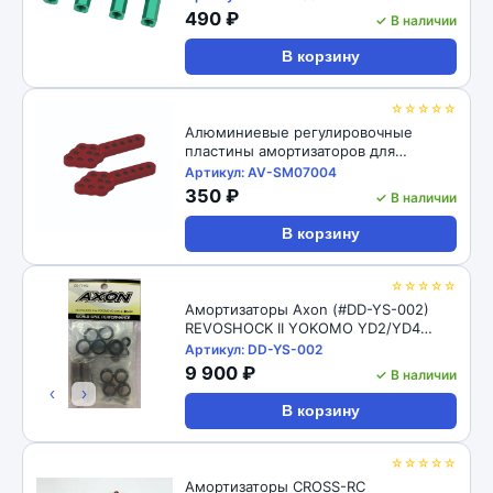
M4 CW Thread Bore for 1/10 RC
490 ₽
✓ В наличии
Crawler 4pcs: Black
В корзину
☆☆☆☆☆
Алюминиевые регулировочные
пластины амортизаторов для
радиоуправляемых автомоделей
Артикул: AV-SM07004
1/10, 2шт RC-Avtomag (#AV-SM07004)
350 ₽
✓ В наличии
1/10 RC Car Aluminum Shock Absorber
Adjust Plate Droop Mount
В корзину
☆☆☆☆☆
Амортизаторы Axon (#DD-YS-002)
REVOSHOCK II YOKOMO YD2/YD4
12/16
Артикул: DD-YS-002
9 900 ₽
✓ В наличии
‹
›
В корзину
☆☆☆☆☆
Амортизаторы CROSS-RC