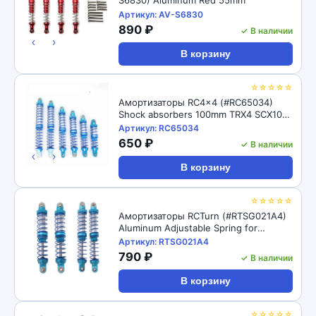
Артикул: AV-S6830
890 ₽
✓ В наличии
‹
›
В корзину
☆☆☆☆☆
Амортизаторы RC4x4 (#RC65034)
Shock absorbers 100mm TRX4 SCX10
D90 1/10
Артикул: RC65034
650 ₽
✓ В наличии
‹
›
В корзину
☆☆☆☆☆
Амортизаторы RCTurn (#RTSG021A4)
Aluminum Adjustable Spring for
Crawler - Black 1pair/set(2pcs)
Артикул: RTSG021A4
100x15mm
790 ₽
✓ В наличии
В корзину
☆☆☆☆☆