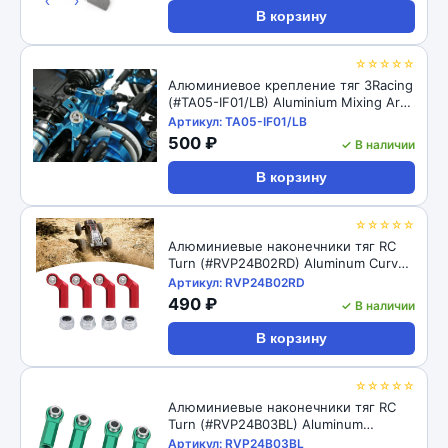
‹
›
В корзину
☆☆☆☆☆
Алюминиевое крепление тяг 3Racing
(#TA05-IF01/LB) Aluminium Mixing Arm
For TA-05IFS
Артикул: TA05-IF01/LB
500 ₽
✓ В наличии
В корзину
☆☆☆☆☆
Алюминиевые наконечники тяг RC
Turn (#RVP24B02RD) Aluminum Curved
Link Steering Rod Ends with M4 CW
Артикул: RVP24B02RD
Thread Bore for 1/10 RC Crawler 4pcs:
490 ₽
✓ В наличии
Red
В корзину
☆☆☆☆☆
Алюминиевые наконечники тяг RC
Turn (#RVP24B03BL) Aluminum
Straight Link Steering Rod Ends with
Артикул: RVP24B03BL