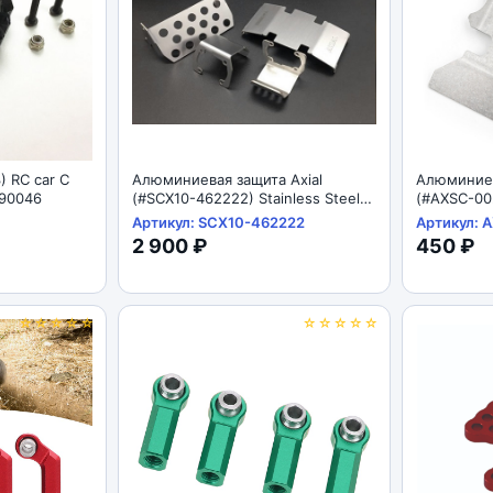
) RC car C
Алюминиевая защита Axial
Алюминиев
I 90046
(#SCX10-462222) Stainless Steel
(#AXSC-002
Skid Plate For For Axial SCX10 II
Plate For F
Артикул: SCX10-462222
Артикул: 
AX90046
AX90046
2 900 ₽
450 ₽
☆☆☆☆☆
☆☆☆☆☆