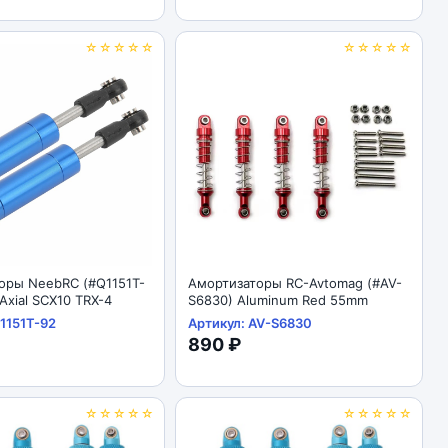
☆☆☆☆☆
☆☆☆☆☆
оры NeebRC (#Q1151T-
Амортизаторы RC-Avtomag (#AV-
xial SCX10 TRX-4
S6830) Aluminum Red 55mm
1151T-92
Артикул: AV-S6830
890 ₽
☆☆☆☆☆
☆☆☆☆☆