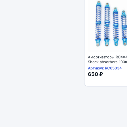
Амортизаторы RC4x4
Shock absorbers 100mm 
SCX10 D90 1/10
Артикул: RC65034
650 ₽