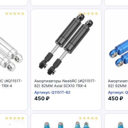
☆☆☆☆☆
☆☆☆☆☆
C (#Q1151T-
Амортизаторы NeebRC (#Q1151T-
Амортизат
0 TRX-4
82) 82MM Axial SCX10 TRX-4
92) 92MM A
Артикул: Q1151T-82
Артикул: Q
450 ₽
450 ₽
☆☆☆☆☆
☆☆☆☆☆