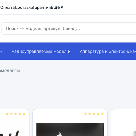
Ещё ▾
/Оплата
Доставка
Гарантия
1
и
Радиоуправляемые модели
Аппаратура и Электроника
▾
▾
томоделям
☆☆☆☆☆
☆☆☆☆☆