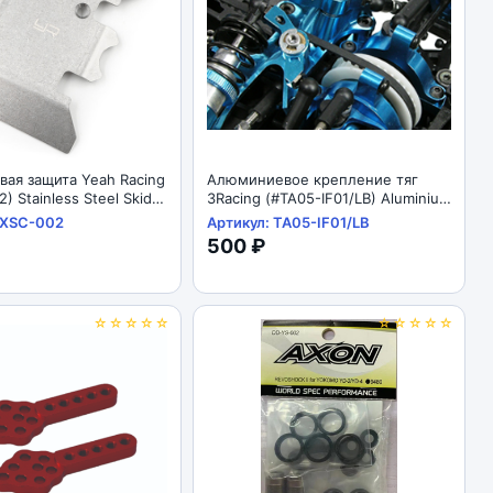
ая защита Yeah Racing
Алюминиевое крепление тяг
) Stainless Steel Skid
3Racing (#TA05-IF01/LB) Aluminium
or Axial SCX10 II
Mixing Arm For TA-05IFS
AXSC-002
Артикул: TA05-IF01/LB
500 ₽
☆☆☆☆☆
☆☆☆☆☆