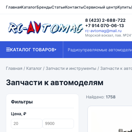
Главная
Каталог
Бренды
Статьи
Контакты
Сервисный центр
Купить
8 (423) 2-688-722
+7 914 070-06-13
rc-avtomag@mail.ru
Морской вокзал, пав. №24
☰
КАТАЛОГ ТОВАРОВ
Радиоуправляемые автомодел
▾
Главная
/
Каталог
/
Запчасти и инструменты
/ Запчасти к ав
Запчасти к автомоделям
Найдено:
1758
Фильтры
Цена, ₽