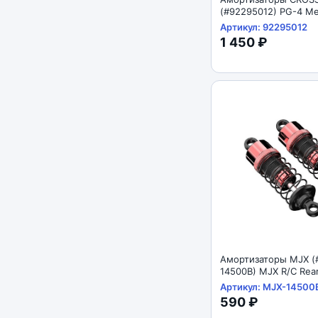
(#92295012) PG-4 Met
Shock 98mm
Артикул: 92295012
1 450 ₽
Амортизаторы MJX (
14500B) MJX R/C Rea
Absorbers 1/14
Артикул: MJX-14500
590 ₽