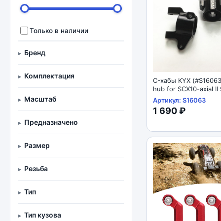
Только в наличии
Бренд
Комплектация
C-хабы KYX (#S16063
hub for SCX10-axial I
Масштаб
Артикул: S16063
1 690 ₽
Предназначено
Размер
Резьба
Тип
Тип кузова