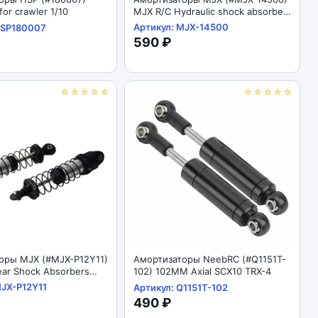
for crawler 1/10
MJX R/C Hydraulic shock absorber
1/14
Артикул: MJX-14500
HSP180007
590 ₽
☆☆☆☆☆
☆☆☆☆☆
оры MJX (#MJX-P12Y11)
Амортизаторы NeebRC (#Q1151T-
ar Shock Absorbers
102) 102MM Axial SCX10 TRX-4
MJX-P12Y11
Артикул: Q1151T-102
490 ₽