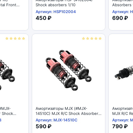
al Front
Shock absorbers 1/10
Absorbers 
Артикул: HSP102004
Артикул: 
450 ₽
690 ₽
☆☆☆☆☆
☆☆☆☆☆
#MJX-
Амортизаторы MJX (#MJX-
Амортизат
r Shock
14510C) MJX R/C Shock Absorbers
MJX R/C Re
1/14
1/12
B
Артикул: MJX-14510C
Артикул: 
590 ₽
790 ₽