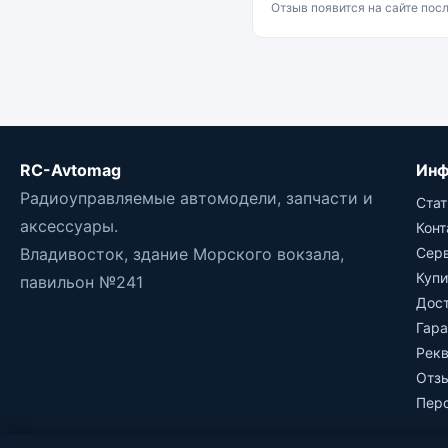
Отзыв появится на сайте пос
RC-Avtomag
Инф
Радиоуправляемые автомодели, запчасти и
Стат
аксессуары.
Кон
Владивосток, здание Морского вокзала,
Сер
Купи
павильон №241
Дос
Гара
Рек
Отз
Пер