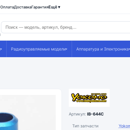
Ещё ▾
/Оплата
Доставка
Гарантия
1
и
Радиоуправляемые модели
Аппаратура и Электроника
▾
▾
Артикул:
IB-644C
Тип запчасти
Yoko