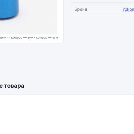
Бренд
Yoko
ения · колесо — зум
е товара