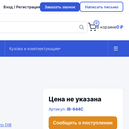
Вход / Регистрация
Заказать звонок
Написать письмо
0
0 ₽
В корзине
☰
Кузова и комплектующие
▾
▾
Цена не указана
Артикул:
IB-644C
Сообщить о поступлении
mo DIB