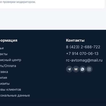
ле проверки модератором.
ормация
Контакты
8 (423) 2-688-722
ьи
+7 914 070-06-13
такты
висный центр
rc-avtomag@mail.ru
ть/Оплата
M
тавка
нтия
визиты
ывы клиентов
сональные данные