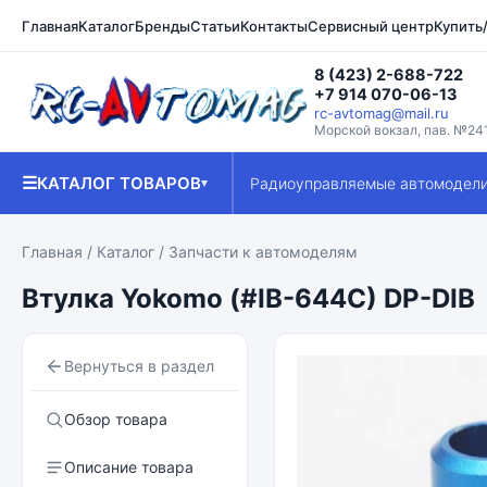
Главная
Каталог
Бренды
Статьи
Контакты
Сервисный центр
Купить
8 (423) 2-688-722
+7 914 070-06-13
rc-avtomag@mail.ru
Морской вокзал, пав. №24
☰
КАТАЛОГ ТОВАРОВ
Радиоуправляемые автомодел
▾
Главная
/
Каталог
/
Запчасти к автомоделям
Втулка Yokomo (#IB-644C) DP-DIB
Вернуться в раздел
Обзор товара
Описание товара