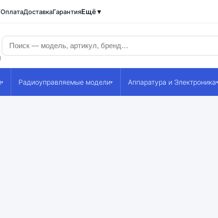
Ещё ▾
/Оплата
Доставка
Гарантия
1
и
Радиоуправляемые модели
Аппаратура и Электроника
▾
▾