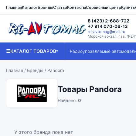
Главная
Каталог
Бренды
Статьи
Контакты
Сервисный центр
Купить
8 (423) 2-688-722
+7 914 070-06-13
rc-avtomag@mail.ru
Морской вокзал, пав. №24
☰
КАТАЛОГ ТОВАРОВ
Радиоуправляемые автомодел
▾
Главная
/
Бренды
/ Pandora
Товары Pandora
Найдено:
0
У этого бренда пока нет