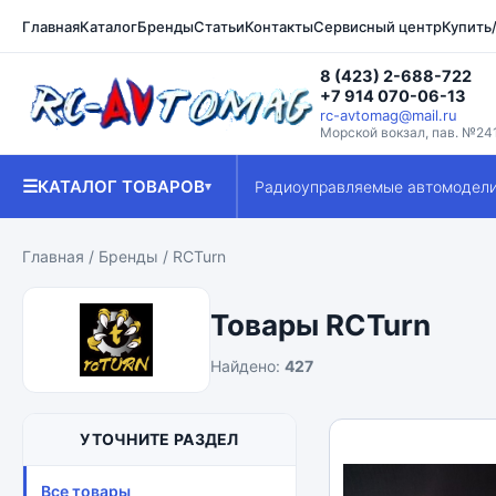
Главная
Каталог
Бренды
Статьи
Контакты
Сервисный центр
Купить
8 (423) 2-688-722
+7 914 070-06-13
rc-avtomag@mail.ru
Морской вокзал, пав. №24
☰
КАТАЛОГ ТОВАРОВ
Радиоуправляемые автомодел
▾
Главная
/
Бренды
/ RCTurn
Товары RCTurn
Найдено:
427
УТОЧНИТЕ РАЗДЕЛ
Все товары