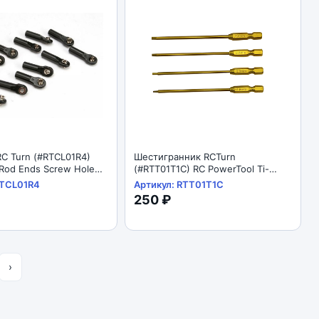
C Turn (#RTCL01R4)
Шестигранник RCTurn
 Rod Ends Screw Hole
(#RTT01T1C) RC PowerTool Ti-
CX10, TRX4) (10pcs)
Coated Tips 1pcs (6.35mm) Hex
RTCL01R4
Артикул: RTT01T1C
2.5mm
250 ₽
›