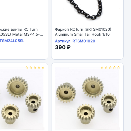
ские винты RC Turn
Фаркоп RCTurn (#RTSM01020)
05SL) Metal M3x4.5-
Aluminum Small Tail Hook 1/10
 Shoulder Screws /
RTSM24L05SL
Артикул: RTSM01020
 with Hex Drive Heads
390 ₽
ed Silver
☆☆☆☆☆
☆☆☆☆☆