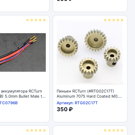
☆☆☆☆☆
☆☆☆☆☆
 аккумулятора RCTurn
Пиньен RCTurn (#RTG02C17T)
) 5.0mm Bullet Male to
Aluminum 7075 Hard Coated M0.6
ans) Female 2S Balance
Motor Pinions Gear - Black
RTC0796B
Артикул: RTG02C17T
ad Connector 1M1F
350 ₽
pc)
☆☆☆☆☆
☆☆☆☆☆