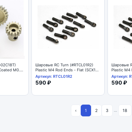
G02C18T)
Шаровые RC Turn (#RTCL01R2)
Шаровые R
Coated M0.6
Plastic M4 Rod Ends - Flat (SCX10,
Plastic M4
Black
TRX4) (10pcs)
26x7.4m (S
Артикул: RTCL01R2
Артикул: 
590 ₽
590 ₽
…
‹
1
2
3
18