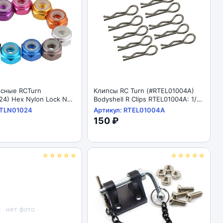
есные RCTurn
Клипсы RC Turn (#RTEL01004A)
24) Hex Nylon Lock Nut
Bodyshell R Clips RTEL01004A: 1/10
r CCW 10pcs/bag
Stock size / Orignal Color
RTLN01024
Артикул: RTEL01004A
10pcs/bag
150 ₽
☆☆☆☆☆
☆☆☆☆☆
нет фото