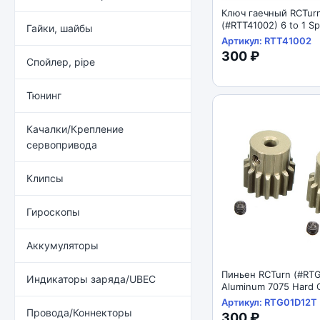
Ключ гаечный RCTur
(#RTT41002) 6 to 1 Sp
Гайки, шайбы
Wrench 3/4/5/5,5/7/
Артикул: RTT41002
300 ₽
Спойлер, pipe
Тюнинг
Качалки/Крепление
сервопривода
Клипсы
Гироскопы
Аккумуляторы
Пиньен RCTurn (#RT
Индикаторы заряда/UBEC
Aluminum 7075 Hard 
Motor Pinions Gear - 
Артикул: RTG01D12T
Провода/Коннекторы
300 ₽