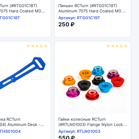
Turn (#RTG01C18T)
Пиньен RCTurn (#RTG01C19T)
7075 Hard Coated M0.6
Aluminum 7075 Hard Coated M0.6
ons Gear - Ti Gold
Motor Pinions Gear - Ti Gold
RTG01C18T
Артикул: RTG01C19T
250 ₽
☆☆☆☆☆
☆☆☆☆☆
ека RCTurn
Гайки колесные RCTurn
04) Aluminum Desk -
(#RTLN01003) Flange Nylon Lock
HSP 94111
Nut M4 Regular CW 10pcs/bag
RTHS01004
Артикул: RTLN01003
11/94170)
550 ₽