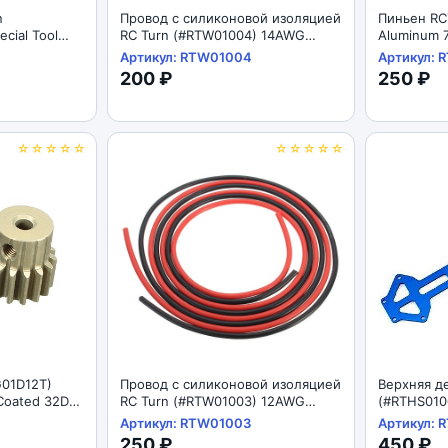
n
Провод с силиконовой изоляцией
Пиньен RC
ecial Tool
RC Turn (#RTW01004) 14AWG
Aluminum 
8 mm
(400/0.08) OD:3.5 1m
Motor Pini
Артикул: RTW01004
Артикул: 
200 ₽
250 ₽
☆☆☆☆☆
☆☆☆☆☆
G01D12T)
Провод с силиконовой изоляцией
Верхняя д
Coated 32DP
RC Turn (#RTW01003) 12AWG
(#RTHS010
Ti Gold
(680/0.08) OD:4.5 1m
Silver For 
Артикул: RTW01003
Артикул: 
(94107/941
250 ₽
450 ₽