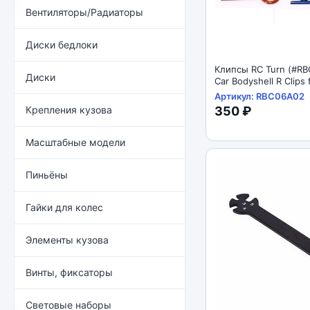
Вентиляторы/Радиаторы
Диски бедлоки
Клипсы RC Turn (#R
Диски
Car Bodyshell R Clips
other 1/6 / 1/8 Scale 
Артикул: RBC06A02
Blue
Крепления кузова
350 ₽
Масштабные модели
Пиньёны
Гайки для колес
Элементы кузова
Винты, фиксаторы
Световые наборы