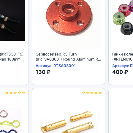
 (#RTSC01F9)
Сервосейвер RC Turn
Гайки кол
- Man 180mm
(#RTSA03001) Round Aluminum RC
(#RTLN010
Servo Horns - 25/24T 24.5x5mm,
M4 Regula
Артикул: RTSA03001
Артикул: 
L=8.5mm
130 ₽
400 ₽
☆☆☆☆☆
☆☆☆☆☆