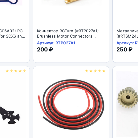
BC06A02) RC
Коннектор RCTurn (#RTP027A1)
Металличе
 for SCX6 and
Brushless Motor Connectors
(#RTSM24L
Cars - Curved
4.0mm for 1/10 Motor 3pair/bag
10mm Metal
Артикул: RTP027A1
Артикул: 
Step Screw
200 ₽
250 ₽
10pcs: Plat
☆☆☆☆☆
☆☆☆☆☆