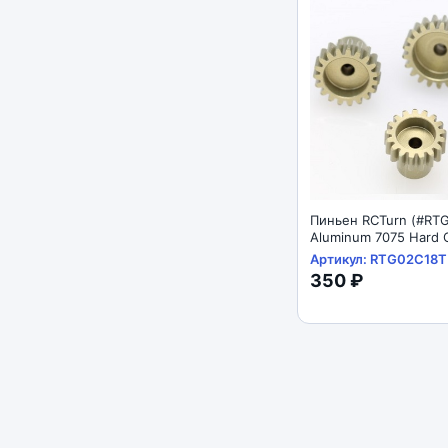
Пиньен RCTurn (#RT
Aluminum 7075 Hard 
Motor Pinions Gear - 
Артикул: RTG02C18T
350 ₽