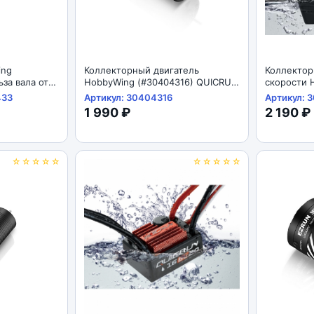
ing
Коллекторный двигатель
Коллектор
за вала от
HobbyWing (#30404316) QUICRUN
скорости 
Brushed 555-13T
(#QR1060)
433
Артикул: 30404316
Артикул: 
1 990 ₽
2 190 ₽
☆☆☆☆☆
☆☆☆☆☆