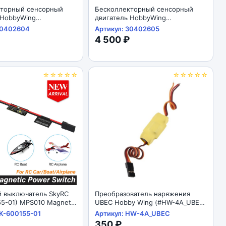
кторный сенсорный
Бесколлекторный сенсорный
 HobbyWing
двигатель HobbyWing
4) EZRUN-3665SD-
(#30402605) EZRUN-3652SD-
30402604
Артикул: 30402605
LACK-G3
4100KV-BLACK-G3
4 500 ₽
☆☆☆☆☆
☆☆☆☆☆
 выключатель SkyRC
Преобразователь наряжения
55-01) MPS010 Magnetic
UBEC Hobby Wing (#HW-4A_UBEC)
5V/4A UBEC для 2-6S LiPo I505
SK-600155-01
Артикул: HW-4A_UBEC
350 ₽