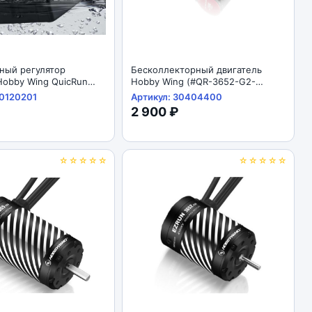
ный регулятор
Бесколлекторный двигатель
Hobby Wing QuicRun
Hobby Wing (#QR-3652-G2-
 WP-1060 ESC 360A
3250kv) QUICRUN 3250kV-G2
30120201
Артикул: 30404400
2 900 ₽
☆☆☆☆☆
☆☆☆☆☆