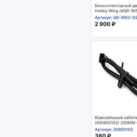
Бесколлекторный дв
Hobby Wing (#QR-36
5400kv) QUICRUN 54
Артикул: QR-3652-G
2 900 ₽
Коаксиальный кабел
(#30850102) 200MM
HARNESS
Артикул: 30850102
380 ₽