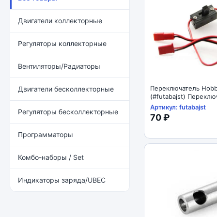
Двигатели коллекторные
Регуляторы коллекторные
Вентиляторы/Радиаторы
Переключатель Hobb
Двигатели бесколлекторные
(#futabajst) Переклю
futaba-jst
Артикул: futabajst
Регуляторы бесколлекторные
70 ₽
Программаторы
Комбо-наборы / Set
Индикаторы заряда/UBEC