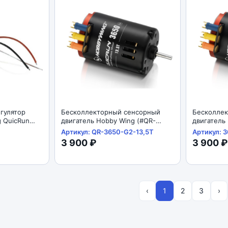
гулятор
Бесколлекторный сенсорный
Бесколле
 QuicRun
двигатель Hobby Wing (#QR-
двигатель
wing QuicRun
3650-G2-13,5T) QUICRUN 3650-
3650-G2-1
Артикул: QR-3650-G2-13,5T
Артикул: 
G2-13,5T Sensored
17,5T-BLA
3 900 ₽
3 900 ₽
‹
1
2
3
›