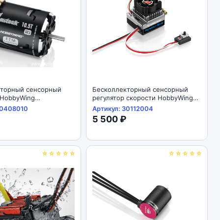
кторный сенсорный
Бесколлекторный сенсорный
 HobbyWing
регулятор скорости HobbyWing
0) JUSTOCK-13.5T-
(#30112004) XERUN XR10 Justock
30408010
Артикул: 30112004
1
G3-Handout Spec
5 500 ₽
☆☆☆☆☆
☆☆☆☆☆