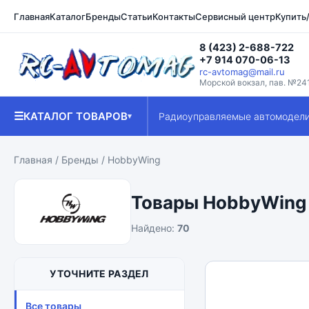
Главная
Каталог
Бренды
Статьи
Контакты
Сервисный центр
Купить
8 (423) 2-688-722
+7 914 070-06-13
rc-avtomag@mail.ru
Морской вокзал, пав. №24
☰
КАТАЛОГ ТОВАРОВ
Радиоуправляемые автомодел
▾
Главная
/
Бренды
/ HobbyWing
Товары HobbyWing
Найдено:
70
УТОЧНИТЕ РАЗДЕЛ
Все товары