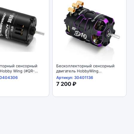
кторный сенсорный
Бесколлекторный сенсорный
 Hobby Wing (#QR-
двигатель HobbyWing
7,5T) QUICRUN 3650SD-
(#30401136) XERUN-D10-10.5T-
30404306
Артикул: 30401136
CK-G2 Sensored
Purple
7 200 ₽