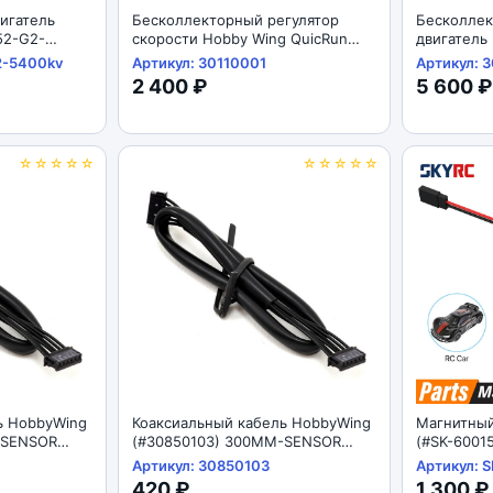
игатель
Бесколлекторный регулятор
Бесколле
52-G2-
скорости Hobby Wing QuicRun
двигатель
00kV-G2
(#30110001) Hobbywing QuicRun
(#3040260
2-5400kv
Артикул: 30110001
Артикул: 
WP-16BL30 G230A
2400KV-B
2 400 ₽
5 600 ₽
☆☆☆☆☆
☆☆☆☆☆
ь HobbyWing
Коаксиальный кабель HobbyWing
Магнитный
-SENSOR
(#30850103) 300MM-SENSOR
(#SK-6001
HARNESS
Switch
Артикул: 30850103
Артикул: 
420 ₽
1 300 ₽