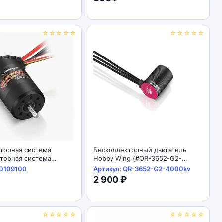
☆☆☆☆☆
☆☆☆☆☆
торная система
Бесколлекторный двигатель
торная система
Hobby Wing (#QR-3652-G2-
 (#30109100) Fusion
4000kv) QUICRUN 4000kV-G2
30109100
Артикул: QR-3652-G2-4000kv
60A 1800KV
2 900 ₽
☆☆☆☆☆
☆☆☆☆☆