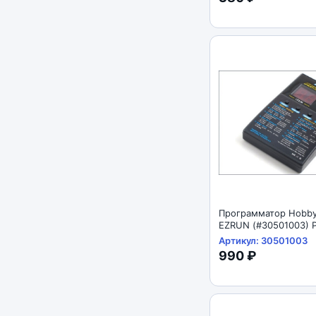
Программатор Hobby
EZRUN (#30501003) 
Card-General
Артикул: 30501003
990 ₽