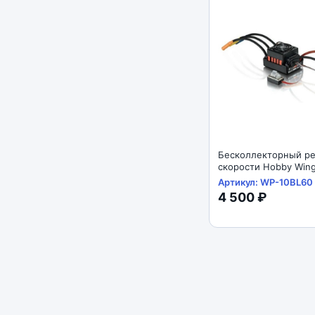
Бесколлекторный ре
скорости Hobby Wing
(#WP-10BL60) Hobby
Артикул: WP-10BL60
60A
4 500 ₽