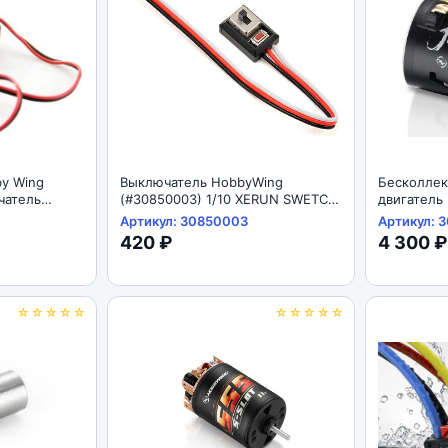
y Wing
Выключатель HobbyWing
Бесколле
чатель
(#30850003) 1/10 XERUN SWETCH
двигатель
(With the "SET" Button)
(#3040801
Артикул: 30850003
Артикул: 
BLACK-G2.
420 ₽
4 300 ₽
☆☆☆☆☆
☆☆☆☆☆