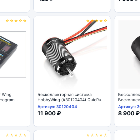
☆☆☆☆☆
☆☆☆☆☆
 Wing
Бесколлекторная система
Бесколлек
Program
HobbyWing (#30120404) QuicRun
Бесколлек
Fusion 8IGHT 80A 2300KV
HobbyWing
Артикул: 30120404
Артикул: 
8IGHT SE 
11 900 ₽
8 900 ₽
☆☆☆☆☆
☆☆☆☆☆