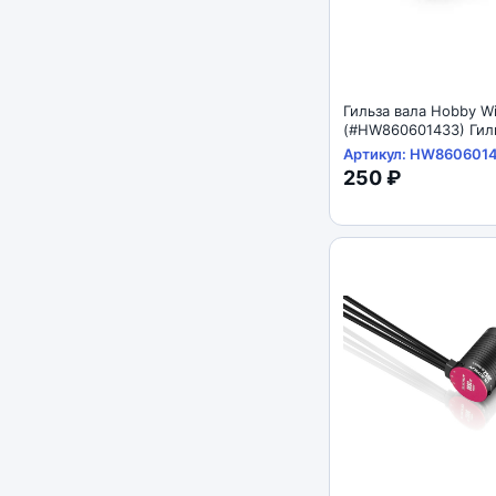
Гильза вала Hobby W
(#HW860601433) Гиль
3,175mm до 5mm 3in.
Артикул: HW860601
250 ₽