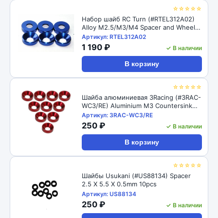
☆☆☆☆☆
Набор шайб RC Turn (#RTEL312A02)
Alloy M2.5/M3/M4 Spacer and Wheel
Nut Box - Blue
Артикул: RTEL312A02
1 190 ₽
✓ В наличии
В корзину
☆☆☆☆☆
Шайба алюминиевая 3Racing (#3RAC-
WC3/RE) Aluminium M3 Countersink
Washer (10 Pcs) - Red
Артикул: 3RAC-WC3/RE
250 ₽
✓ В наличии
В корзину
☆☆☆☆☆
Шайбы Usukani (#US88134) Spacer
2.5 X 5.5 X 0.5mm 10pcs
Артикул: US88134
250 ₽
✓ В наличии