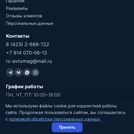
Гарантия
Реквизиты
Отзывы клиентов
Персональные данные
Контакты
8 (423) 2-688-722
+7 914 070-06-13
rc-avtomag@mail.ru
M
График работы
ПН, ЧТ, ПТ: 10:00–18:00
СБ, ВС: 11:00–17:00
Мы используем файлы cookie для корректной работы
ВТ, СР: ВЫХОДНОЙ
сайта. Продолжая пользоваться сайтом, вы соглашаетесь
с
политикой обработки персональных данных
.
©2011-2026 RC-Avtomag, Владивосток
Принять