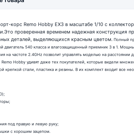
е товара
рт-корс Remo Hobby EX3 в масштабе 1/10 с коллекто
и.Это проверенная временем надежная конструкция п
аных деталей, выделяющихся красным цветом.
Полный пр
й двигатель 540 класса и влагозащищенный приемник 3 в 1. Мощ
ия на частоте 2.4GHz позволит управлять моделью на расстоянии 
Remo Hobby удивят даже тех покупателей, которые видели множес
й крепкой стали, пластика и резины. В их комплект входит все нео
D);
торы;
ния под правую и левую руку;
шки с хорошим зацепом.