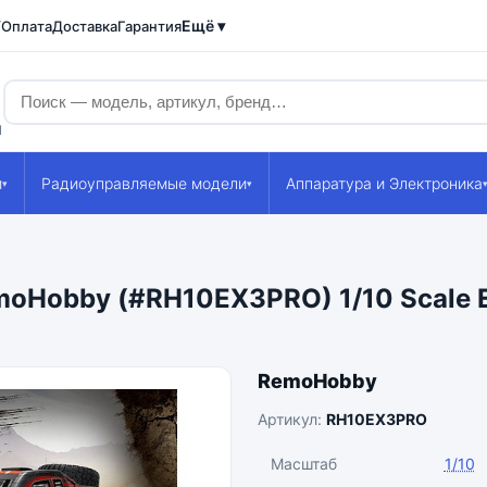
Ещё ▾
/Оплата
Доставка
Гарантия
1
и
Радиоуправляемые модели
Аппаратура и Электроника
▾
▾
Hobby (#RH10EX3PRO) 1/10 Scale El
RemoHobby
Артикул:
RH10EX3PRO
Масштаб
1/10