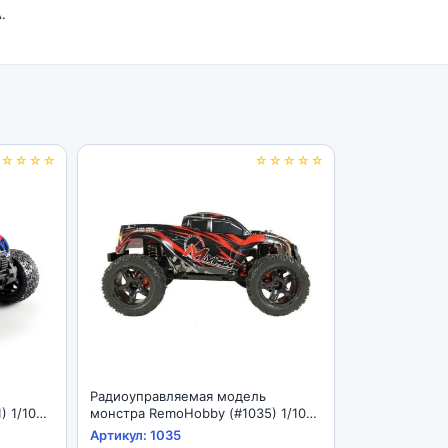
.
☆☆☆☆☆
☆☆☆☆☆
Радиоуправляемая модель
) 1/10
монстра RemoHobby (#1035) 1/10
RC Off-
Scale Electric 4WD 2.4GHZ RC Off-
Артикул: 1035
ck M-Max
Road Brushless Monster Truck M-