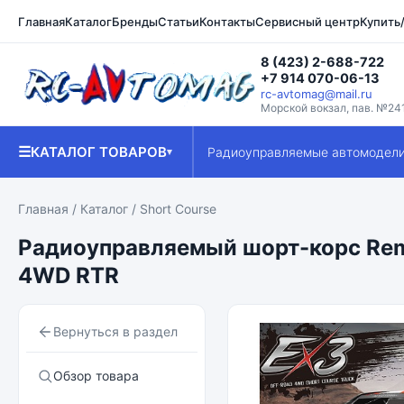
Главная
Каталог
Бренды
Статьи
Контакты
Сервисный центр
Купить
8 (423) 2-688-722
+7 914 070-06-13
rc-avtomag@mail.ru
Морской вокзал, пав. №24
☰
КАТАЛОГ ТОВАРОВ
Радиоуправляемые автомодел
▾
Главная
/
Каталог
/
Short Course
Радиоуправляемый шорт-корс Remo
4WD RTR
Вернуться в раздел
Обзор товара