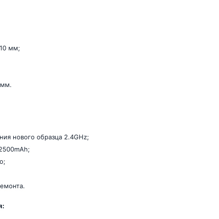
310 мм;
 мм.
ния нового образца 2.4GHz;
 2500mAh;
о;
емонта.
я: