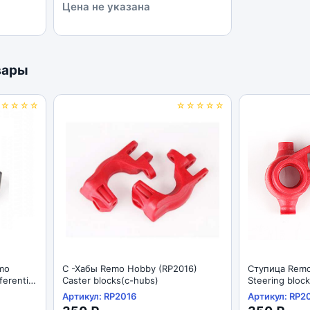
Цена не указана
Max
вары
☆☆☆☆☆
☆☆☆☆☆
С -Хабы Remo Hobby (RP2016)
Ступица Remo
erential
Caster blocks(c-hubs)
Steering bloc
Артикул: RP2016
Артикул: RP2