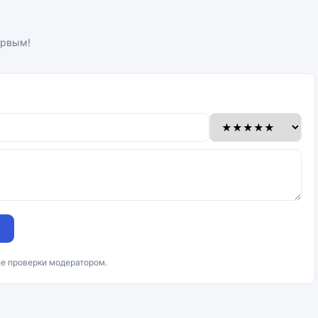
ервым!
ле проверки модератором.