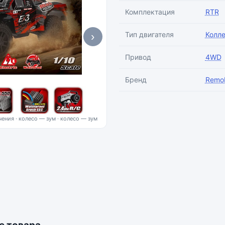
Комплектация
RTR
›
Тип двигателя
Колл
Привод
4WD
Бренд
Remo
ения · колесо — зум