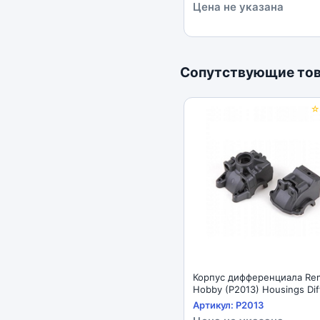
Цена не указана
Сопутствующие то
Корпус дифференциала Remo
Hobby (P2013) Housings Diff
Front
Артикул: P2013