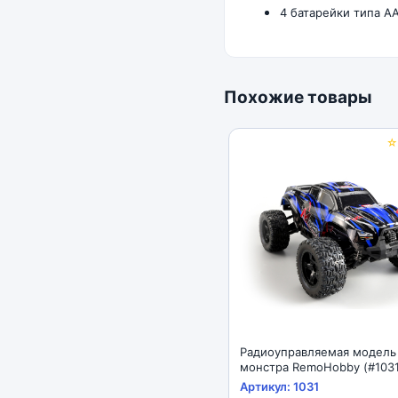
4 батарейки типа АА
Похожие товары
Радиоуправляемая модель
монстра RemoHobby (#1031
Scale Electric 4WD 2.4GHZ 
Артикул: 1031
Road Brushed Monster Tru