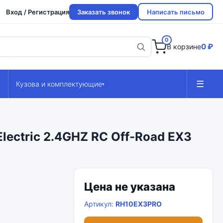
Вход / Регистрация
Заказать звонок
Написать письмо
0
0 ₽
В корзине
☰
Кузова и комплектующие
▾
▾
ectric 2.4GHZ RC Off-Road EX3
Цена не указана
Артикул:
RH10EX3PRO