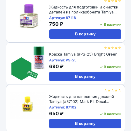
☆☆☆☆☆
Жидкость для подготовки и очистки
деталей из поликарбоната Tamiya
(#87118) Polycarbonate Body Cleaner
Артикул: 87118
750 ₽
✓ В наличии
В корзину
☆☆☆☆☆
Краска Tamiya (#PS-25) Bright Green
Артикул: PS-25
690 ₽
✓ В наличии
В корзину
☆☆☆☆☆
Жидкость для нанесения декалей
Tamiya (#87102) Mark Fit Decal
Solution
Артикул: 87102
650 ₽
✓ В наличии
В корзину