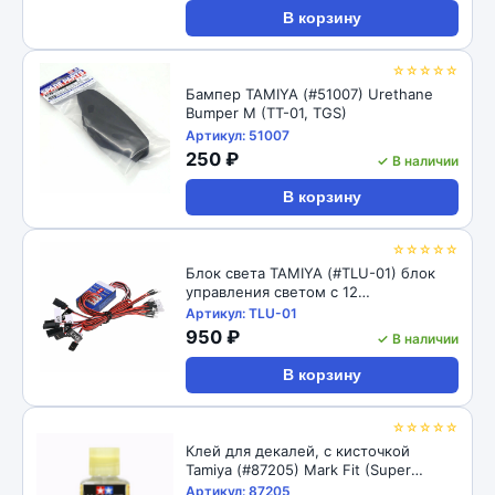
В корзину
☆☆☆☆☆
Бампер TAMIYA (#51007) Urethane
Bumper M (TT-01, TGS)
Артикул: 51007
250 ₽
✓ В наличии
В корзину
☆☆☆☆☆
Блок света TAMIYA (#TLU-01) блок
управления светом с 12
светодиодами 1/10
Артикул: TLU-01
950 ₽
✓ В наличии
В корзину
☆☆☆☆☆
Клей для декалей, с кисточкой
Tamiya (#87205) Mark Fit (Super
Strong)
Артикул: 87205