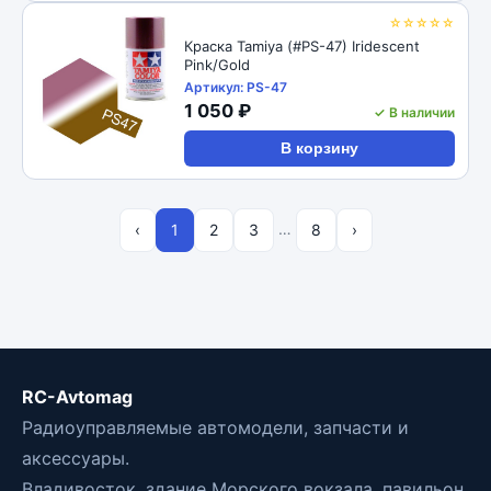
☆☆☆☆☆
Краска Tamiya (#PS-47) Iridescent
Pink/Gold
Артикул: PS-47
1 050 ₽
✓ В наличии
В корзину
…
‹
1
2
3
8
›
RC-Avtomag
Радиоуправляемые автомодели, запчасти и
аксессуары.
Владивосток, здание Морского вокзала, павильон